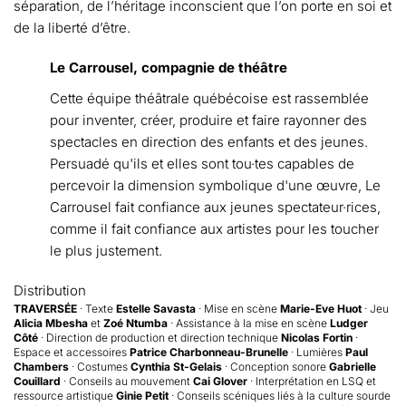
séparation, de l’héritage inconscient que l’on porte en soi et
de la liberté d’être.
Le Carrousel, compagnie de théâtre
Cette équipe théâtrale québécoise est rassemblée
pour inventer, créer, produire et faire rayonner des
spectacles en direction des enfants et des jeunes.
Persuadé qu'ils et elles sont tou·tes capables de
percevoir la dimension symbolique d'une œuvre, Le
Carrousel fait confiance aux jeunes spectateur·rices,
comme il fait confiance aux artistes pour les toucher
le plus justement.
Distribution
TRAVERSÉE
· Texte
Estelle Savasta
· Mise en scène
Marie-Eve Huot
· Jeu
Alicia Mbesha
et
Zoé Ntumba
· Assistance à la mise en scène
Ludger
Côté
· Direction de production et direction technique
Nicolas Fortin
·
Espace et accessoires
Patrice Charbonneau-Brunelle
· Lumières
Paul
Chambers
· Costumes
Cynthia St-Gelais
· Conception sonore
Gabrielle
Couillard
· Conseils au mouvement
Cai Glover
· Interprétation en LSQ et
ressource artistique
Ginie Petit
· Conseils scéniques liés à la culture sourde