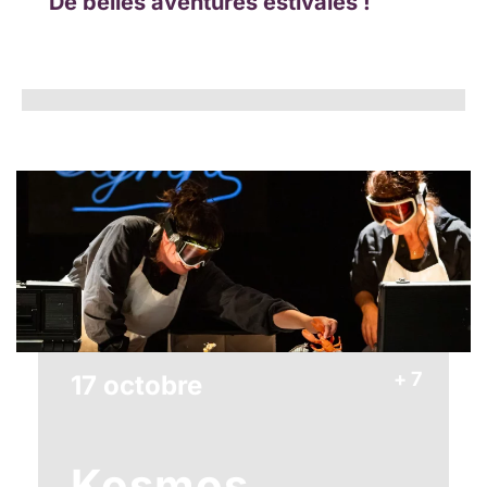
De belles aventures estivales !
+ 7
17 octobre
Kosmos