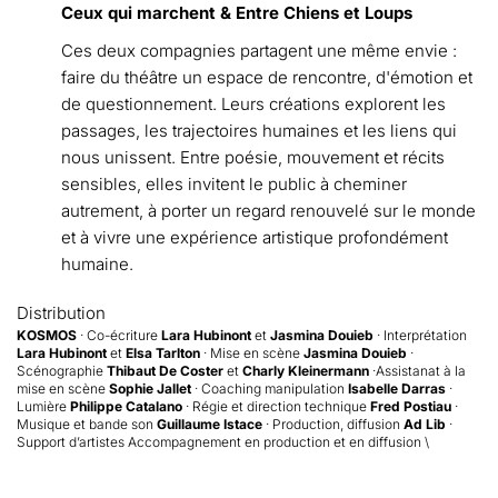
Ceux qui marchent & Entre Chiens et Loups
Ces deux compagnies
partagent une même envie :
faire du théâtre un espace de rencontre, d'émotion et
de questionnement. Leurs créations explorent les
passages, les trajectoires humaines et les liens qui
nous unissent. Entre poésie, mouvement et récits
sensibles, elles invitent le public à cheminer
autrement, à porter un regard renouvelé sur le monde
et à vivre une expérience artistique profondément
humaine.
Distribution
KOSMOS
· Co-écriture
Lara Hubinont
et
Jasmina Douieb
· Interprétation
Lara Hubinont
et
Elsa Tarlton
· Mise en scène
Jasmina Douieb
·
Scénographie
Thibaut De Coster
et
Charly Kleinermann
·Assistanat à la
mise en scène
Sophie Jallet
· Coaching manipulation
Isabelle Darras
·
Lumière
Philippe Catalano
· Régie et direction technique
Fred Postiau
·
Musique et bande son
Guillaume Istace
· Production, diffusion
Ad Lib
·
Support d’artistes Accompagnement en production et en diffusion \