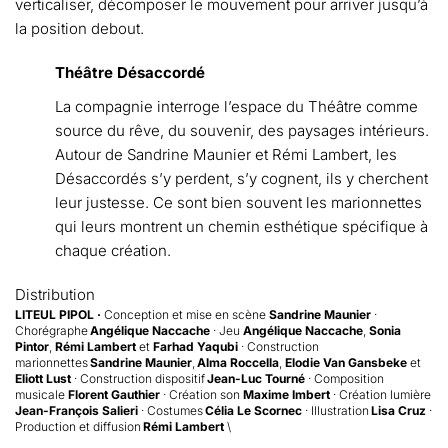
verticaliser, décomposer le mouvement pour arriver jusqu’à
la position debout.
Théâtre Désaccordé
La compagnie interroge l’espace du Théâtre comme
source du rêve, du souvenir, des paysages intérieurs.
Autour de Sandrine Maunier et Rémi Lambert, les
Désaccordés s’y perdent, s’y cognent, ils y cherchent
leur justesse. Ce sont bien souvent les marionnettes
qui leurs montrent un chemin esthétique spécifique à
chaque création.
Distribution
LITEUL PIPOL ·
Conception et mise en scène
Sandrine Maunier
·
Chorégraphe
Angélique Naccache
· Jeu
Angélique Naccache
,
Sonia
Pintor
,
Rémi Lambert
et
Farhad Yaqubi
· Construction
marionnettes
Sandrine Maunier
,
Alma Roccella
,
Elodie Van Gansbeke
et
Eliott Lust
· Construction dispositif
Jean-Luc Tourné
· Composition
musicale
Florent Gauthier
· Création son
Maxime Imbert
· Création lumière
Jean-François Salieri
· Costumes
Célia Le Scornec
· Illustration
Lisa Cruz
·
Production et diffusion
Rémi Lambert
\