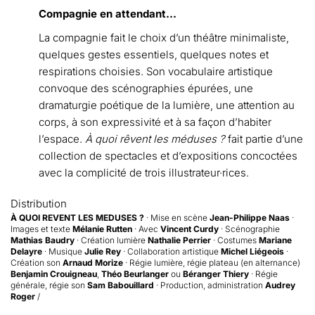
Compagnie en attendant...
La compagnie fait le choix d’un théâtre minimaliste,
quelques gestes essentiels, quelques notes et
respirations choisies. Son vocabulaire artistique
convoque des scénographies épurées, une
dramaturgie poétique de la lumière, une attention au
corps, à son expressivité et à sa façon d’habiter
l’espace.
À quoi rêvent les méduses ?
fait partie d’une
collection de spectacles et d’expositions concoctées
avec la complicité de trois illustrateur·rices.
Distribution
À QUOI REVENT LES MEDUSES ?
· Mise en scène
Jean-Philippe Naas
·
Images et texte
Mélanie Rutten
· Avec
Vincent Curdy
· Scénographie
Mathias Baudry
· Création lumière
Nathalie Perrier
·
Costumes
Mariane
Delayre
· Musique
Julie Rey
·
Collaboration artistique
Michel Liégeois
·
Création son
Arnaud Morize
·
Régie lumière, régie plateau (en alternance)
Benjamin Crouigneau
,
Théo Beurlanger
ou
Béranger Thiery
·
Régie
générale, régie son
Sam Babouillard
·
Production, administration
Audrey
Roger
/