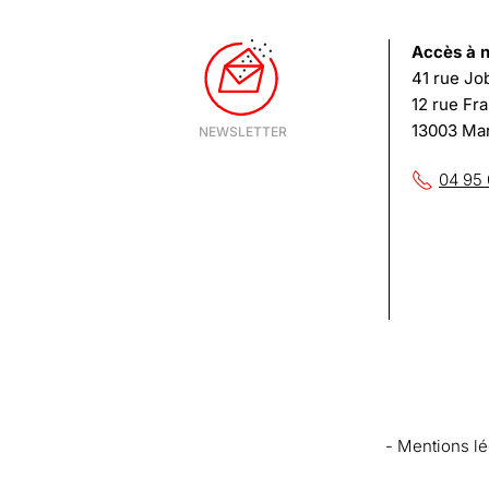
Accès à 
41 rue Job
12 rue Fr
13003 Mar
04 95 
- Mentions lé