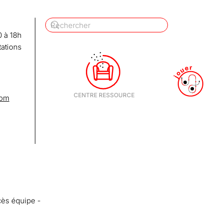
 à 18h
tations
com
cès équipe -