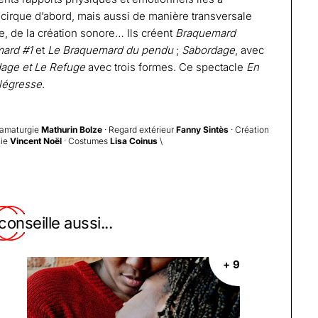
du cirque d’abord, mais aussi de manière transversale
ue, de la création sonore… Ils créent
Braquemard
ard #1
et
Le Braquemard du pendu
;
Sabordage
, avec
dage et Le Refuge
avec trois formes. Ce spectacle
En
légresse
.
ramaturgie
Mathurin Bolze
· Regard extérieur
Fanny Sintès
· Création
hie
Vincent Noël
· Costumes
Lisa Coinus
\
onseille aussi...
+ 9