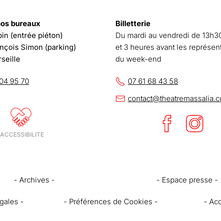
nos bureaux
Billetterie
in (entrée piéton)
Du mardi au vendredi de 13h30
ançois Simon (parking)
et 3 heures avant les représen
seille
du week-end
04 95 70
07 61 68 43 58
contact@theatremassalia.
- Archives -
- Espace presse -
gales -
- Préférences de Cookies -
- Ac