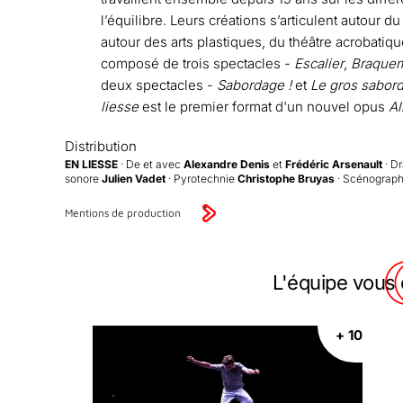
l’équilibre. Leurs créations s’articulent autour 
autour des arts plastiques, du théâtre acrobatiq
composé de trois spectacles -
Escalier
,
Braquem
deux spectacles -
Sabordage !
et
Le gros sabor
liesse
est le premier format d'un nouvel opus
Al
Distribution
EN LIESSE
· De et avec
Alexandre Denis
et
Frédéric Arsenault
· D
sonore
Julien Vadet
· Pyrotechnie
Christophe Bruyas
· Scénograp
Mentions de production
L'équipe vous c
+ 10