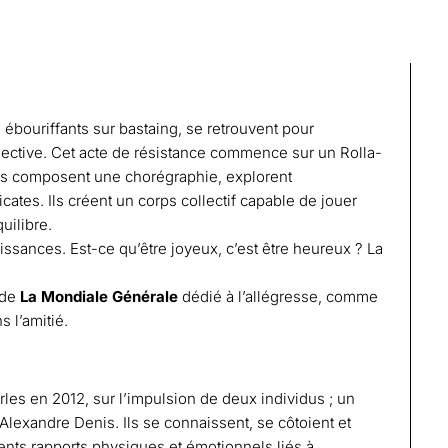
 ébouriffants sur bastaing, se retrouvent pour
lective. Cet acte de résistance commence sur un Rolla-
 ils composent une chorégraphie, explorent
cates. Ils créent un corps collectif capable de jouer
uilibre.
ouissances. Est-ce qu’être joyeux, c’est être heureux ? La
 de
La Mondiale Générale
dédié à l’allégresse, comme
 l’amitié.
es en 2012, sur l’impulsion de deux individus ; un
 Alexandre Denis. Ils se connaissent, se côtoient et
rents rapports physiques et émotionnels liés à