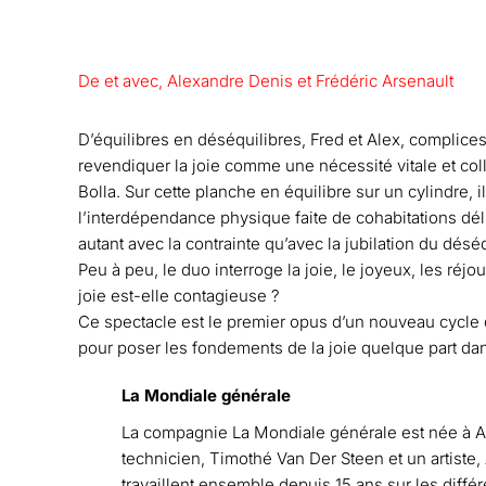
De et avec, Alexandre Denis et Frédéric Arsenault
D’équilibres en déséquilibres, Fred et Alex, complices
revendiquer la joie comme une nécessité vitale et col
Bolla. Sur cette planche en équilibre sur un cylindre,
l’interdépendance physique faite de cohabitations déli
autant avec la contrainte qu’avec la jubilation du déséq
Peu à peu, le duo interroge la joie, le joyeux, les réj
joie est-elle contagieuse ?
Ce spectacle est le premier opus d’un nouveau cycle
pour poser les fondements de la joie quelque part dans
La Mondiale générale
La compagnie La Mondiale générale est née à Arl
technicien, Timothé Van Der Steen et un artiste,
travaillent ensemble depuis 15 ans sur les diffé