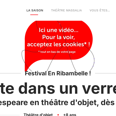
LA SAISON
THÉÂTRE MASSALIA
VOUS ÊTES...
Festival En Ribambelle !
e dans un verr
speare en théâtre d'objet, dès
Théâtre d'objet
+8
ans