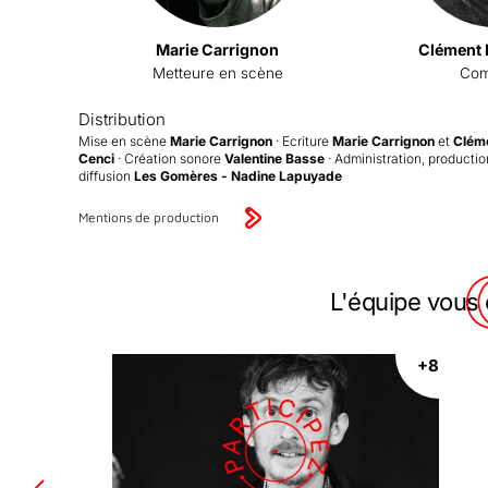
Marie Carrignon
Clément 
Metteure en scène
Com
Distribution
Mise en scène
Marie Carrignon
· Ecriture
Marie Carrignon
et
Clém
Cenci
· Création sonore
Valentine Basse
· Administration, producti
diffusion
Les Gomères - Nadine Lapuyade
Mentions de production
L'équipe vous c
+8