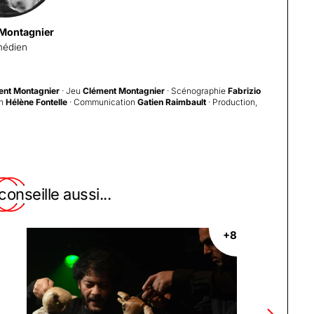
Montagnier
édien
ent Montagnier
· Jeu
Clément Montagnier
· Scénographie
Fabrizio
on
Hélène Fontelle
· Communication
Gatien Raimbault
· Production,
onseille aussi...
+8