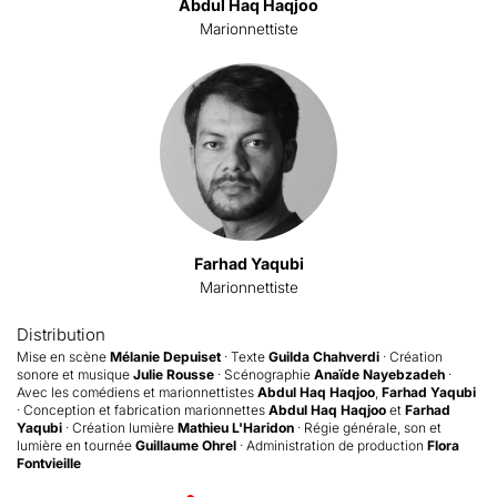
Abdul Haq Haqjoo
Marionnettiste
Farhad Yaqubi
Marionnettiste
Distribution
Mise en scène
Mélanie Depuiset
· Texte
Guilda Chahverdi
· Création
sonore et musique
Julie Rousse
· Scénographie
Anaïde Nayebzadeh
·
Avec les comédiens et marionnettistes
Abdul Haq Haqjoo
,
Farhad Yaqubi
· Conception et fabrication marionnettes
Abdul Haq Haqjoo
et
Farhad
Yaqubi
· Création lumière
Mathieu L'Haridon
· Régie générale, son et
lumière en tournée
Guillaume Ohrel
· Administration de production
Flora
Fontvieille