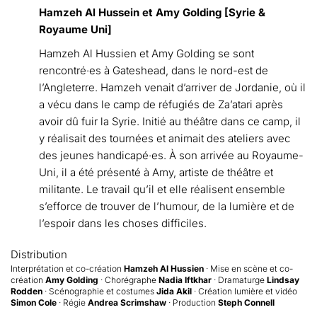
Hamzeh Al Hussein et Amy Golding [Syrie &
Royaume Uni]
Hamzeh Al Hussien et Amy Golding se sont
rencontré·es à Gateshead, dans le nord-est de
l’Angleterre. Hamzeh venait d’arriver de Jordanie, où il
a vécu dans le camp de réfugiés de Za’atari après
avoir dû fuir la Syrie. Initié au théâtre dans ce camp, il
y réalisait des tournées et animait des ateliers avec
des jeunes handicapé·es. À son arrivée au Royaume-
Uni, il a été présenté à Amy, artiste de théâtre et
militante. Le travail qu’il et elle réalisent ensemble
s’efforce de trouver de l’humour, de la lumière et de
l’espoir dans les choses difficiles.
Distribution
Interprétation et co-création
Hamzeh Al Hussien
· Mise en scène et co-
création
Amy Golding
· Chorégraphe
Nadia Iftkhar
· Dramaturge
Lindsay
Rodden
· Scénographie et costumes
Jida Akil
· Création lumière et vidéo
Simon Cole
· Régie
Andrea Scrimshaw
· Production
Steph Connell