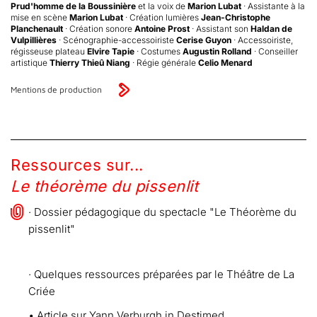
Prud'homme de la Boussinière
et la voix de
Marion Lubat
· Assistante à la
mise en scène
Marion Lubat
· Création lumières
Jean-Christophe
Planchenault
· Création sonore
Antoine Prost
· Assistant son
Haldan de
Vulpillières
· Scénographie-accessoiriste
Cerise Guyon
· Accessoiriste,
régisseuse plateau
Elvire Tapie
· Costumes
Augustin Rolland
· Conseiller
artistique
Thierry Thieû Niang
· Régie générale
Celio Menard
Mentions de production
Ressources sur...
Le théorème du pissenlit
· Dossier pédagogique du spectacle "Le Théorème du
pissenlit"
· Quelques ressources préparées par le Théâtre de La
Criée
• Article sur Yann Verburgh in Destimed