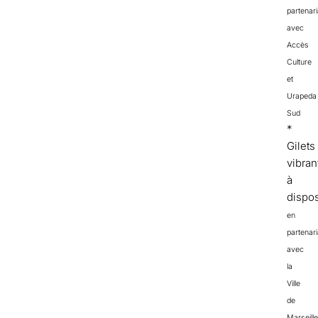
partenari
avec
Accès
Culture
et
Urapeda
Sud
*
Gilets
vibran
à
dispos
en
partenari
avec
la
Ville
de
Marseille